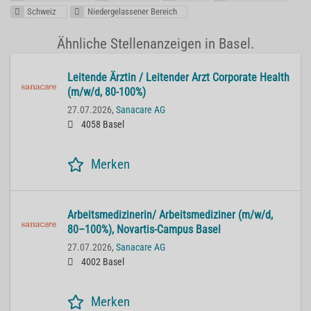
Schweiz
Niedergelassener Bereich
Ähnliche Stellenanzeigen in Basel.
Lei­ten­de Ärz­tin / Lei­ten­der Arzt Cor­po­ra­te He­alth
(m/w/d, 80-100%)
27.07.2026,
Sanacare AG
4058 Basel
Merken
Ar­beits­me­di­zi­ne­rin/ Ar­beits­me­di­zi­ner (m/w/d,
80–100%), No­var­tis-Cam­pus Basel
27.07.2026,
Sanacare AG
4002 Basel
Merken