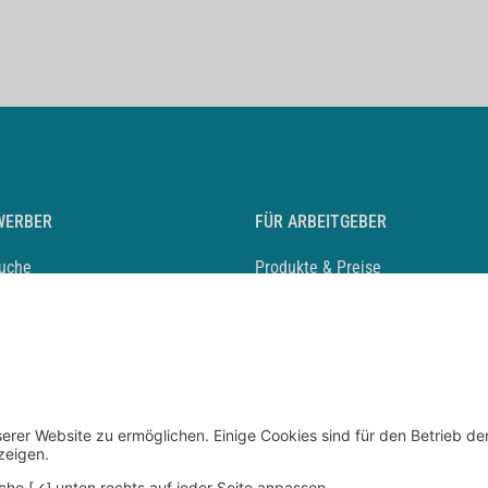
WERBER
FÜR ARBEITGEBER
suche
Produkte & Preise
auf anlegen
Mediadaten & Ansprechpartner
eber entdecken
Arbeitgeberprofil anlegen
 Karriere
Recruiting-Podcast
 Service
chen Sie den Stellenkatalog