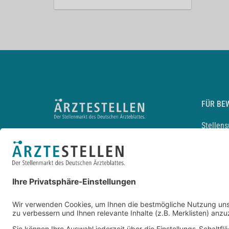
FÜR BE
Stellen
Lebensl
Arbeitg
Arzt und
JobMail
Durchsu