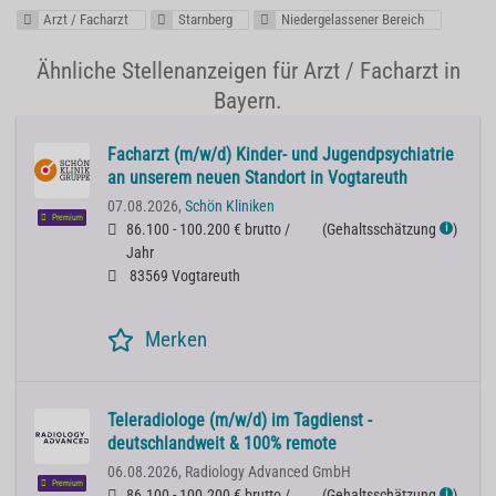
Arzt / Facharzt
Starnberg
Niedergelassener Bereich
Ähnliche Stellenanzeigen für Arzt / Facharzt in
Bayern.
Facharzt (m/w/d) Kinder- und Jugendpsychiatrie
an unserem neuen Standort in Vogtareuth
07.08.2026,
Schön Kliniken
Premium
86.100 - 100.200 € brutto /
(
Gehaltsschätzung
)
ℹ
Jahr
83569 Vogtareuth
Merken
Teleradiologe (m/w/d) im Tagdienst -
deutschlandweit & 100% remote
06.08.2026,
Radiology Advanced GmbH
Premium
86.100 - 100.200 € brutto /
(
Gehaltsschätzung
)
ℹ