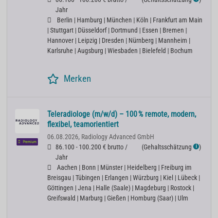
Jahr
Berlin | Hamburg | München | Köln | Frankfurt am Main
| Stuttgart | Düsseldorf | Dortmund | Essen | Bremen |
Hannover | Leipzig | Dresden | Nürnberg | Mannheim |
Karlsruhe | Augsburg | Wiesbaden | Bielefeld | Bochum
Merken
Teleradiologe (m/w/d) – 100 % remote, modern,
flexibel, teamorientiert
06.08.2026,
Radiology Advanced GmbH
Premium
86.100 - 100.200 € brutto /
(
Gehaltsschätzung
)
ℹ
Jahr
Aachen | Bonn | Münster | Heidelberg | Freiburg im
Breisgau | Tübingen | Erlangen | Würzburg | Kiel | Lübeck |
Göttingen | Jena | Halle (Saale) | Magdeburg | Rostock |
Greifswald | Marburg | Gießen | Homburg (Saar) | Ulm