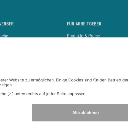
WERBER
FÜR ARBEITGEBER
suche
Produkte & Preise
auf anlegen
Mediadaten & Ansprechpartner
eber entdecken
Arbeitgeberprofil anlegen
 Karriere
Recruiting-Podcast
 Service
chen Sie den Stellenkatalog