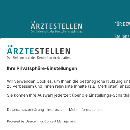
FÜR BE
Stellen
Lebensl
Arbeitg
Arzt und
JobMail
Durchsu
Entwickelt durch
JOBIQO