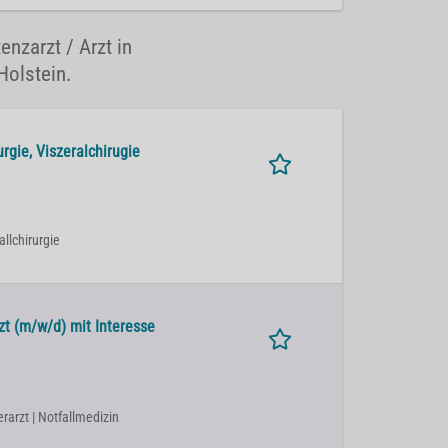
enzarzt / Arzt in
Holstein.
rgie, Viszeralchirugie
allchirurgie
zt (m/w/d) mit Interesse
erarzt | Notfallmedizin