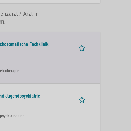
enzarzt / Arzt in
rn.
ychosomatische Fachklinik
sychotherapie
und Jugendpsychiatrie
psychiatrie und -