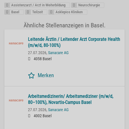
Assistenzarzt / Arzt in Weiterbildung
Neurochirurgie
Basel
Teilzeit
Asklepios Kliniken
Ähnliche Stellenanzeigen in Basel.
Lei­ten­de Ärz­tin / Lei­ten­der Arzt Cor­po­ra­te He­alth
(m/w/d, 80-100%)
27.07.2026,
Sanacare AG
4058 Basel
Merken
Ar­beits­me­di­zi­ne­rin/ Ar­beits­me­di­zi­ner (m/w/d,
80–100%), No­var­tis-Cam­pus Basel
27.07.2026,
Sanacare AG
4002 Basel