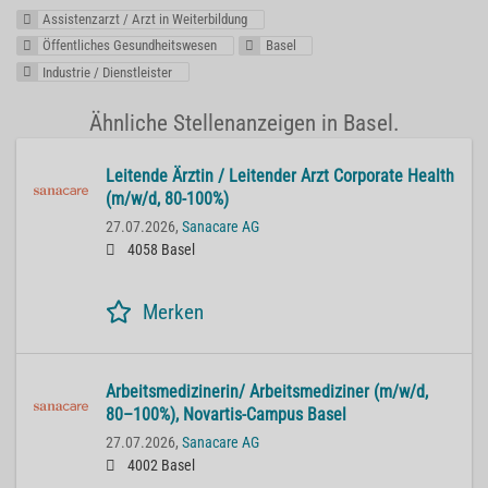
Assistenzarzt / Arzt in Weiterbildung
Öffentliches Gesundheitswesen
Basel
Industrie / Dienstleister
Ähnliche Stellenanzeigen in Basel.
Lei­ten­de Ärz­tin / Lei­ten­der Arzt Cor­po­ra­te He­alth
(m/w/d, 80-100%)
27.07.2026,
Sanacare AG
4058 Basel
Merken
Ar­beits­me­di­zi­ne­rin/ Ar­beits­me­di­zi­ner (m/w/d,
80–100%), No­var­tis-Cam­pus Basel
27.07.2026,
Sanacare AG
4002 Basel