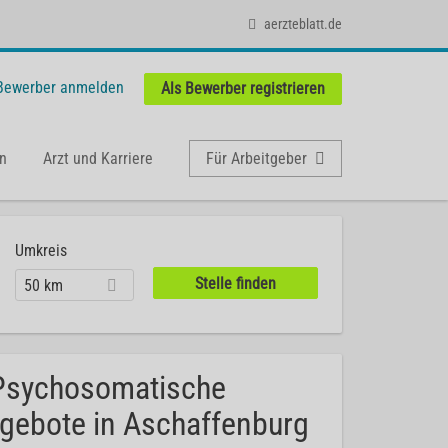
aerzteblatt.de
 Bewerber anmelden
Als Bewerber registrieren
n
Arzt und Karriere
Für Arbeitgeber
Umkreis
50 km
g Psychosomatische
ngebote in Aschaffenburg