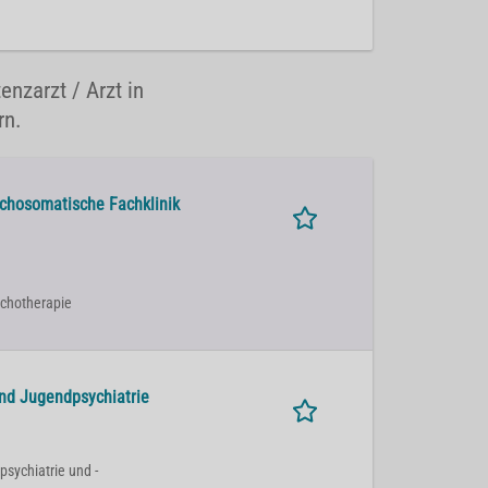
enzarzt / Arzt in
rn.
ychosomatische Fachklinik
sychotherapie
und Jugendpsychiatrie
psychiatrie und -