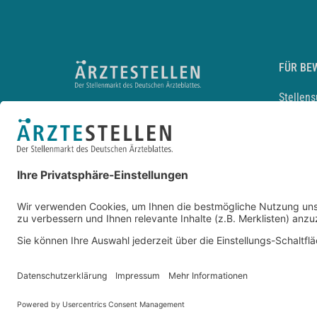
FÜR BE
Stellen
Lebensl
Arbeitg
Arzt und
JobMail
Durchsu
Entwickelt durch
JOBIQO