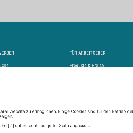
WERBER
FÜR ARBEITGEBER
suche
Produkte & Preise
auf anlegen
Mediadaten & Ansprechpartner
eber entdecken
Arbeitgeberprofil anlegen
 Karriere
Recruiting-Podcast
 Service
chen Sie den Stellenkatalog