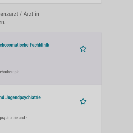
enzarzt / Arzt in
rn.
ychosomatische Fachklinik
sychotherapie
und Jugendpsychiatrie
psychiatrie und -