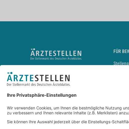
FÜR BE
Stellen
Lebensl
Arbeitg
Arzt und
JobMail
Durchsu