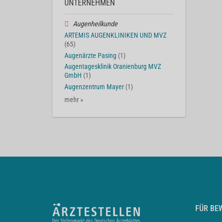
UNTERNEHMEN
Augenheilkunde
ARTEMIS AUGENKLINIKEN UND MVZ
(65)
Augenärzte Pasing
(1)
Augentagesklinik Oranienburg MVZ
GmbH
(1)
Augenzentrum Mayer
(1)
mehr »
FÜR BE