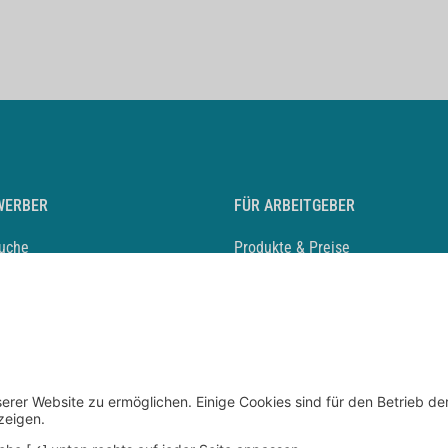
WERBER
FÜR ARBEITGEBER
suche
Produkte & Preise
auf anlegen
Mediadaten & Ansprechpartner
eber entdecken
Arbeitgeberprofil anlegen
 Karriere
Recruiting-Podcast
 Service
chen Sie den Stellenkatalog