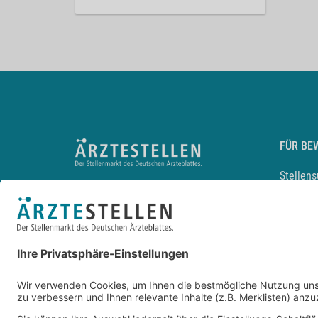
FÜR BE
Stellen
Lebensl
Arbeitg
Arzt und
JobMail
Durchsu