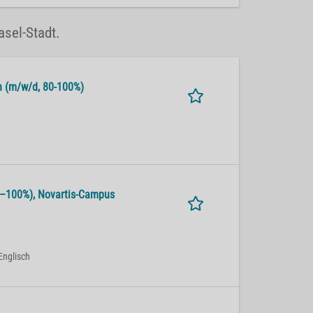
asel-Stadt.
alth (m/w/d, 80-100%)
 80–100%), No­var­tis-Cam­pus
Englisch