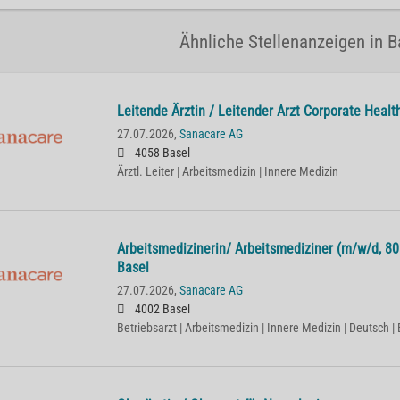
Ähnliche Stellenanzeigen in B
Lei­ten­de Ärz­tin / Lei­ten­der Arzt Cor­po­ra­te He­
27.07.2026,
Sanacare AG
4058 Basel
Ärztl. Leiter | Arbeitsmedizin | Innere Medizin
Ar­beits­me­di­zi­ne­rin/ Ar­beits­me­di­zi­ner (m/w/d,
Basel
27.07.2026,
Sanacare AG
4002 Basel
Betriebsarzt | Arbeitsmedizin | Innere Medizin | Deutsch | 