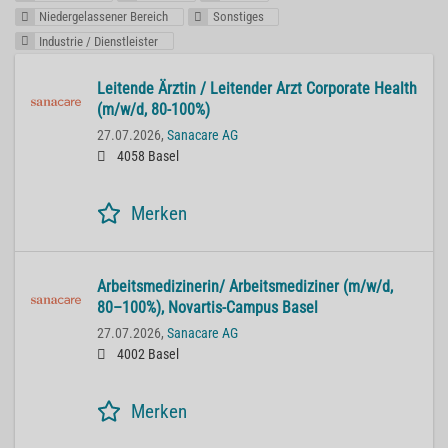
Niedergelassener Bereich
Sonstiges
Industrie / Dienstleister
Lei­ten­de Ärz­tin / Lei­ten­der Arzt Cor­po­ra­te He­alth
(m/w/d, 80-100%)
27.07.2026,
Sanacare AG
4058 Basel
Merken
Ar­beits­me­di­zi­ne­rin/ Ar­beits­me­di­zi­ner (m/w/d,
80–100%), No­var­tis-Cam­pus Basel
27.07.2026,
Sanacare AG
4002 Basel
Merken