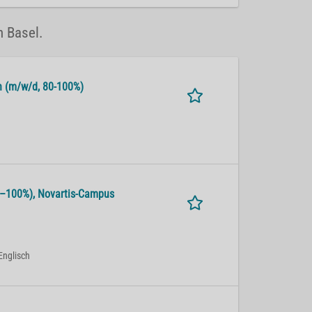
n Basel.
alth (m/w/d, 80-100%)
 80–100%), No­var­tis-Cam­pus
Englisch