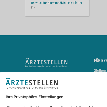
Universitäre Altersmedizin Felix Platter
(1)
FÜR BE
Stellen
Lebensl
Arbeitg
Arzt und
JobMail
Durchsu