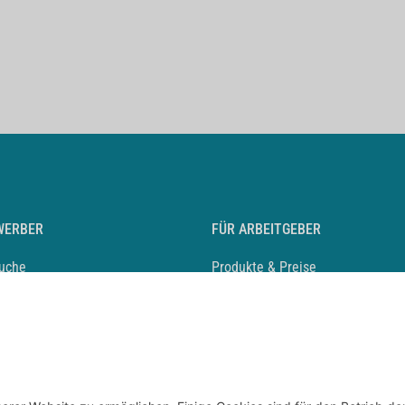
WERBER
FÜR ARBEITGEBER
suche
Produkte & Preise
auf anlegen
Mediadaten & Ansprechpartner
eber entdecken
Arbeitgeberprofil anlegen
 Karriere
Recruiting-Podcast
 Service
chen Sie den Stellenkatalog