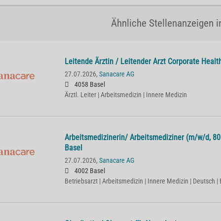
Ähnliche Stellenanzeigen i
Lei­ten­de Ärz­tin / Lei­ten­der Arzt Cor­po­ra­te He­
27.07.2026,
Sanacare AG
4058 Basel
Ärztl. Leiter | Arbeitsmedizin | Innere Medizin
Ar­beits­me­di­zi­ne­rin/ Ar­beits­me­di­zi­ner (m/w/d,
Basel
27.07.2026,
Sanacare AG
4002 Basel
Betriebsarzt | Arbeitsmedizin | Innere Medizin | Deutsch | 