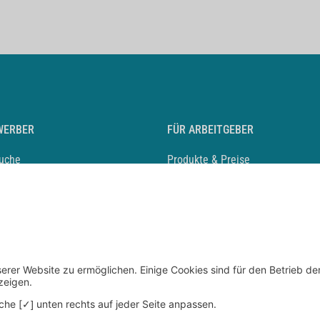
WERBER
FÜR ARBEITGEBER
suche
Produkte & Preise
auf anlegen
Mediadaten & Ansprechpartner
eber entdecken
Arbeitgeberprofil anlegen
 Karriere
Recruiting-Podcast
 Service
chen Sie den Stellenkatalog