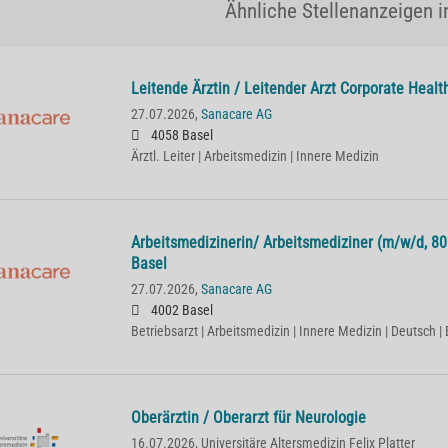
Ähnliche Stellenanzeigen i
Lei­ten­de Ärz­tin / Lei­ten­der Arzt Cor­po­ra­te He­
27.07.2026,
Sanacare AG
4058 Basel
Ärztl. Leiter | Arbeitsmedizin | Innere Medizin
Ar­beits­me­di­zi­ne­rin/ Ar­beits­me­di­zi­ner (m/w/d,
Basel
27.07.2026,
Sanacare AG
4002 Basel
Betriebsarzt | Arbeitsmedizin | Innere Medizin | Deutsch | 
Oberärztin / Oberarzt für Neurologie
16.07.2026,
Universitäre Altersmedizin Felix Platter