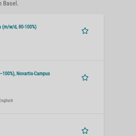
n Basel.
alth (m/w/d, 80-100%)
 80–100%), No­var­tis-Cam­pus
Englisch