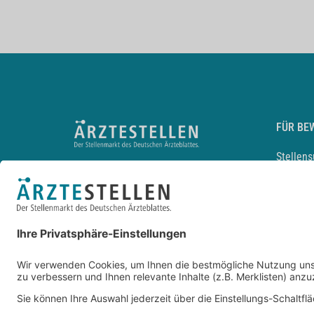
FÜR BE
Stellen
Lebensl
Arbeitg
Arzt und
JobMail
Durchsu