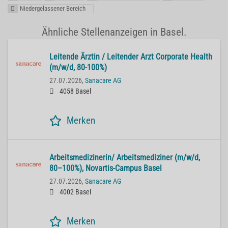
Niedergelassener Bereich
Ähnliche Stellenanzeigen in Basel.
Lei­ten­de Ärz­tin / Lei­ten­der Arzt Cor­po­ra­te He­alth
(m/w/d, 80-100%)
27.07.2026,
Sanacare AG
4058 Basel
Merken
Ar­beits­me­di­zi­ne­rin/ Ar­beits­me­di­zi­ner (m/w/d,
80–100%), No­var­tis-Cam­pus Basel
27.07.2026,
Sanacare AG
4002 Basel
Merken