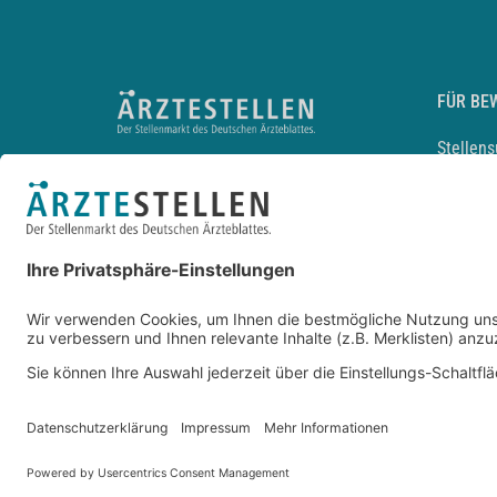
FÜR BE
Stellen
Lebensl
Arbeitg
Arzt und
JobMail
Durchsu
Entwickelt durch
JOBIQO