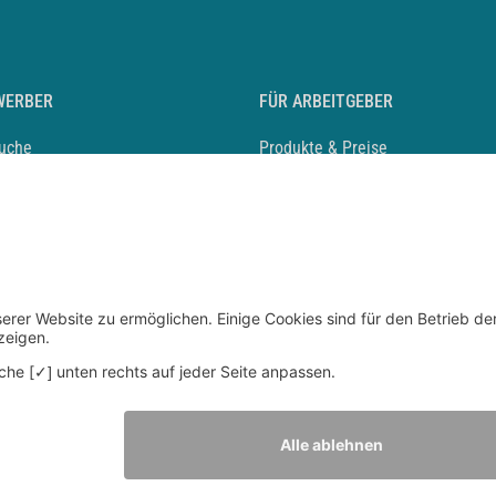
WERBER
FÜR ARBEITGEBER
suche
Produkte & Preise
auf anlegen
Mediadaten & Ansprechpartner
eber entdecken
Arbeitgeberprofil anlegen
 Karriere
Recruiting-Podcast
 Service
chen Sie den Stellenkatalog