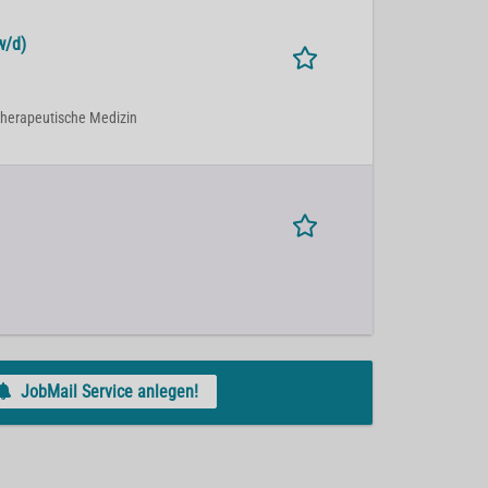
w/d)
otherapeutische Medizin
JobMail Service anlegen!