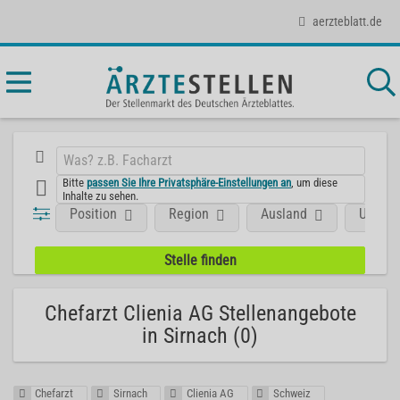
aerzteblatt.de
Bitte
passen Sie Ihre Privatsphäre-Einstellungen an
, um diese
Inhalte zu sehen.
Position
Region
Ausland
Unter
Chefarzt Clienia AG Stellenangebote
in Sirnach (0)
Chefarzt
Sirnach
Clienia AG
Schweiz