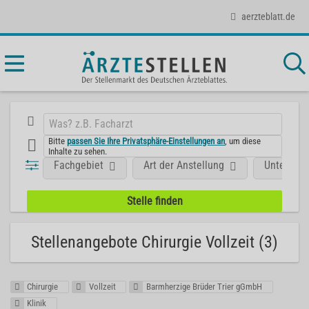
aerzteblatt.de
Bitte
passen Sie Ihre Privatsphäre-Einstellungen an
, um diese
Inhalte zu sehen.
Fachgebiet
Art der Anstellung
Unterneh
Stellenangebote Chirurgie Vollzeit (3)
Chirurgie
Vollzeit
Barmherzige Brüder Trier gGmbH
Klinik