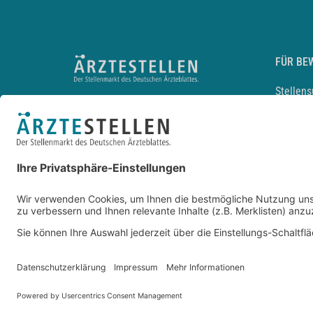
FÜR BE
Stellen
Lebensl
Arbeitg
Arzt und
JobMail
Durchsu
Entwickelt durch
JOBIQO