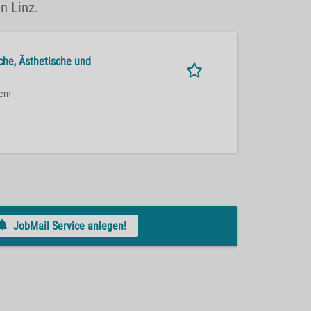
n Linz.
sche, Ästhetische und
ern
JobMail Service anlegen!