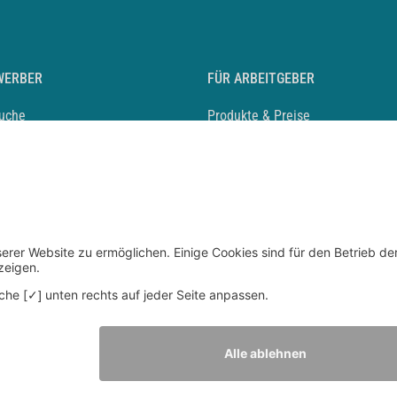
WERBER
FÜR ARBEITGEBER
suche
Produkte & Preise
auf anlegen
Mediadaten & Ansprechpartner
eber entdecken
Arbeitgeberprofil anlegen
 Karriere
Recruiting-Podcast
 Service
chen Sie den Stellenkatalog