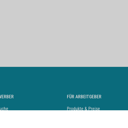
WERBER
FÜR ARBEITGEBER
suche
Produkte & Preise
auf anlegen
Mediadaten & Ansprechpartner
eber entdecken
Arbeitgeberprofil anlegen