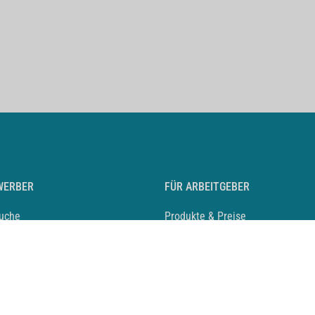
WERBER
FÜR ARBEITGEBER
suche
Produkte & Preise
auf anlegen
Mediadaten & Ansprechpartner
eber entdecken
Arbeitgeberprofil anlegen
 Karriere
Recruiting-Podcast
 Service