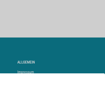
ALLGEMEIN
Impressum
Kontakt
Datenschutz
Newsletter
AGB