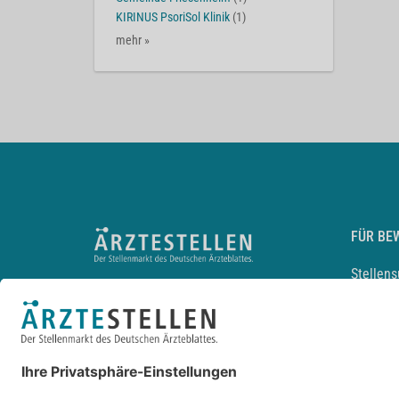
KIRINUS PsoriSol Klinik
(1)
mehr »
FÜR BE
Stellen
Lebensl
Arbeitg
Arzt und
JobMail