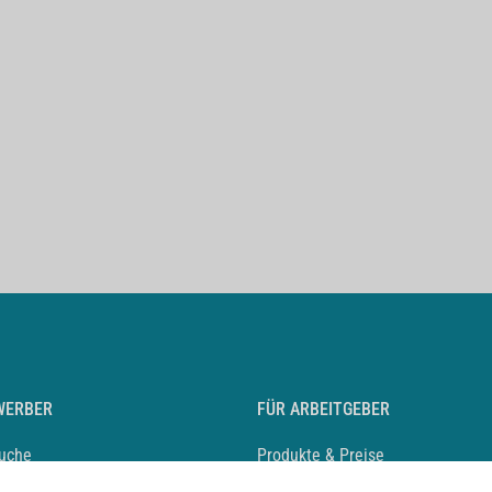
WERBER
FÜR ARBEITGEBER
suche
Produkte & Preise
auf anlegen
Mediadaten & Ansprechpartner