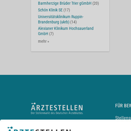
Barmherzige Brüder Trier gGmbH
(20)
Schön Klinik SE
(17)
Universitätsklinikum Ruppin-
Brandenburg (ukrb)
(14)
Alexianer Klinikum Hochsauerland
GmbH
(7)
mehr »
FÜR BE
Stellen
Lebensl