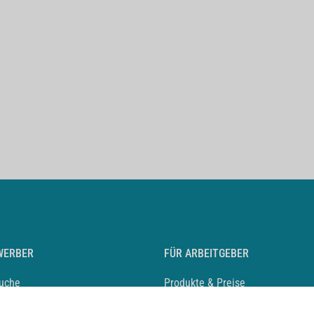
WERBER
FÜR ARBEITGEBER
suche
Produkte & Preise
auf anlegen
Mediadaten & Ansprechpartner