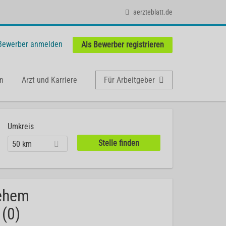
aerzteblatt.de
 Bewerber anmelden
Als Bewerber registrieren
n
Arzt und Karriere
Für Arbeitgeber
Umkreis
50 km
lehem
(0)