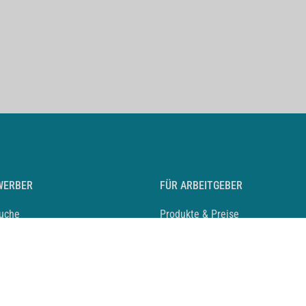
WERBER
FÜR ARBEITGEBER
suche
Produkte & Preise
auf anlegen
Mediadaten & Ansprechpartner
eber entdecken
Arbeitgeberprofil anlegen
 Karriere
Recruiting-Podcast
 Service