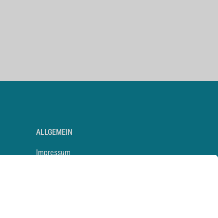
ALLGEMEIN
Impressum
Kontakt
Datenschutz
Newsletter
AGB