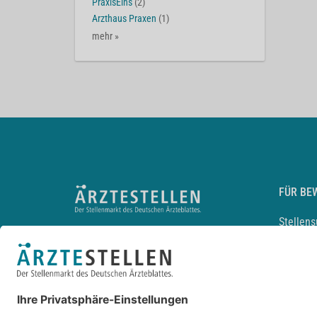
PraxisEins
(2)
Arzthaus Praxen
(1)
mehr »
FÜR BE
Stellen
Lebensl
Arbeitg
Arzt und
JobMail