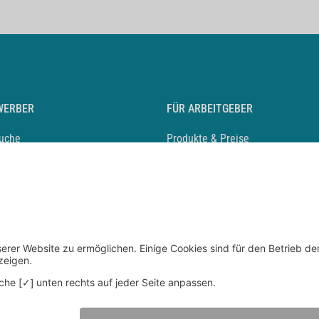
WERBER
FÜR ARBEITGEBER
suche
Produkte & Preise
auf anlegen
Mediadaten & Ansprechpartner
eber entdecken
Arbeitgeberprofil anlegen
 Karriere
Recruiting-Podcast
 Service
chen Sie den Stellenkatalog