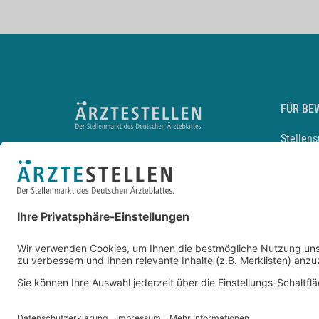
FÜR BE
Stellen
Lebensl
Arbeitg
Arzt und
JobMail
Durchsu