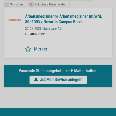
Sonstiges
Industrie / Dienstleister
Ar­beits­me­di­zi­ne­rin/ Ar­beits­me­di­zi­ner (m/w/d,
80–100%), No­var­tis-Cam­pus Basel
27.07.2026,
Sanacare AG
4002 Basel
Merken
Passende Stellenangebote per E-Mail erhalten.
JobMail Service anlegen!