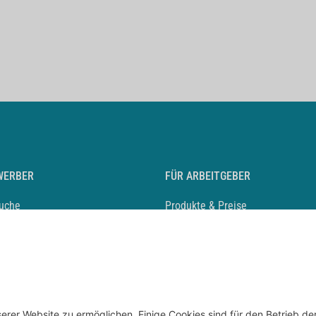
WERBER
FÜR ARBEITGEBER
suche
Produkte & Preise
auf anlegen
Mediadaten & Ansprechpartner
eber entdecken
Arbeitgeberprofil anlegen
 Karriere
Recruiting-Podcast
 Service
chen Sie den Stellenkatalog