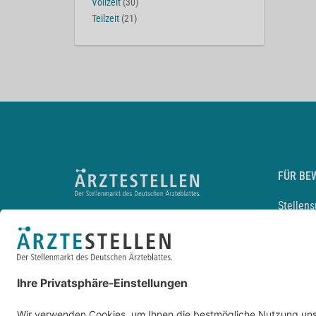
Vollzeit
(30)
Teilzeit
(21)
FÜR BE
Stellen
Lebensl
Arbeitg
Arzt und
JobMail
Durchsu