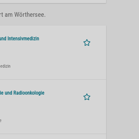
urt am Wörthersee.
 und Intensivmedizin
medizin
apie und Radioonkologie
e