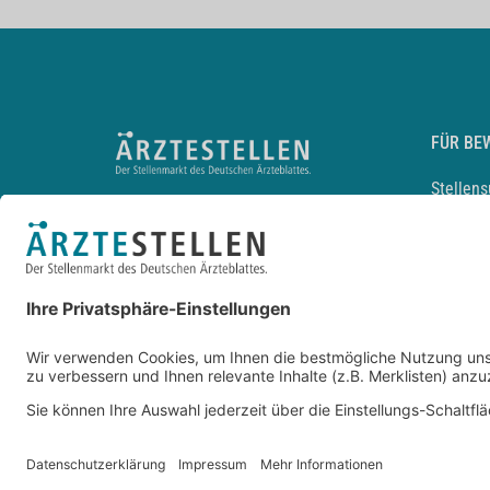
FÜR BE
Stellen
Lebensl
Arbeitg
Arzt und
JobMail
Durchsu