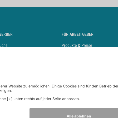
WERBER
FÜR ARBEITGEBER
suche
Produkte & Preise
auf anlegen
Mediadaten & Ansprechpartner
eber entdecken
Arbeitgeberprofil anlegen
 Karriere
Recruiting-Podcast
 Service
chen Sie den Stellenkatalog