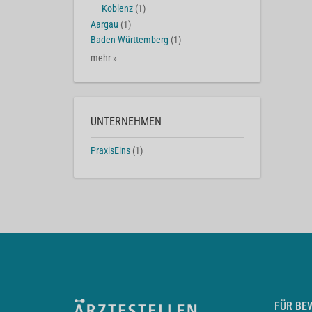
Koblenz
(1)
Aargau
(1)
Baden-Württemberg
(1)
mehr »
UNTERNEHMEN
PraxisEins
(1)
FÜR BE