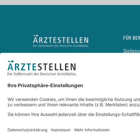
FÜR BE
Stellen
Lebensl
Arbeitg
Arzt und
JobMail
Durchsu