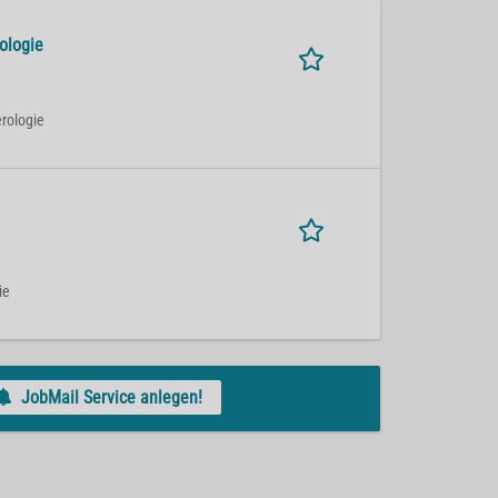
ologie
erologie
ie
JobMail Service anlegen!