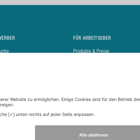
WERBER
FÜR ARBEITGEBER
suche
Produkte & Preise
auf anlegen
Mediadaten & Ansprechpartner
eber entdecken
Arbeitgeberprofil anlegen
 Karriere
Recruiting-Podcast
 Service
chen Sie den Stellenkatalog