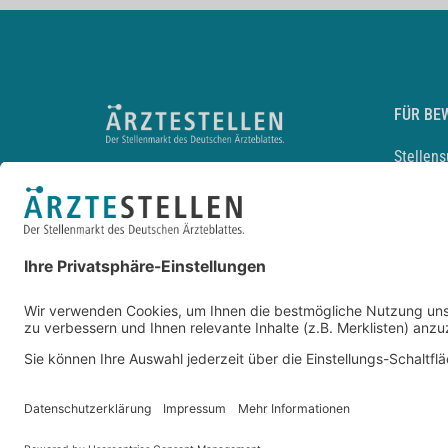
FÜR BE
Stellen
Lebensl
Arbeitg
Arzt und
JobMail
Durchsu