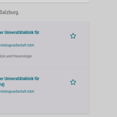
Salzburg.
r Universitätsklinik für
etriebsgesellschaft mbH
Medizin und Pneumologie
r Universitätsklinik für
/d)
etriebsgesellschaft mbH