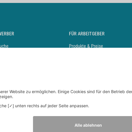
WERBER
FÜR ARBEITGEBER
suche
Produkte & Preise
auf anlegen
Mediadaten & Ansprechpartner
eber entdecken
Arbeitgeberprofil anlegen
 Karriere
Recruiting-Podcast
 Service
chen Sie den Stellenkatalog