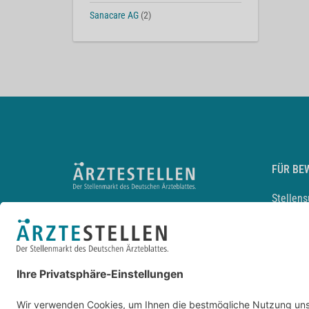
Sanacare AG
(2)
FÜR BE
Stellen
Lebensl
Arbeitg
Arzt und
JobMail
Durchsu