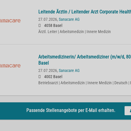
Lei­ten­de Ärz­tin / Lei­ten­der Arzt Cor­po­ra­te He­
27.07.2026,
Sanacare AG
4058 Basel
Ärztl. Leiter | Arbeitsmedizin | Innere Medizin
Ar­beits­me­di­zi­ne­rin/ Ar­beits­me­di­zi­ner (m/w/d,
Basel
27.07.2026,
Sanacare AG
4002 Basel
Betriebsarzt | Arbeitsmedizin | Innere Medizin | Deutsch | 
Passende Stellenangebote per E-Mail erhalten.