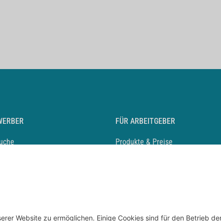
WERBER
FÜR ARBEITGEBER
suche
Produkte & Preise
auf anlegen
Mediadaten & Ansprechpartner
eber entdecken
Arbeitgeberprofil anlegen
 Karriere
Recruiting-Podcast
 Service
chen Sie den Stellenkatalog