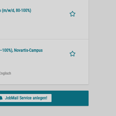
alth (m/w/d, 80-100%)
 80–100%), No­var­tis-Cam­pus
Englisch
JobMail Service anlegen!