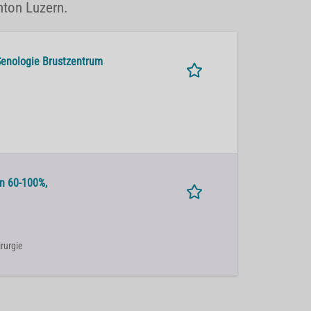
nton Luzern.
Senologie Brustzentrum
in 60-100%,
irurgie