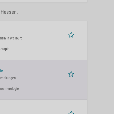
n Hessen.
izin in Weilburg
herapie
ie
rkrankungen
troenterologie