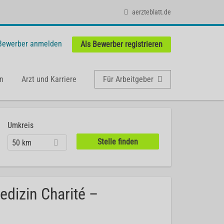
aerzteblatt.de
 Bewerber anmelden
Als Bewerber registrieren
n
Arzt und Karriere
Für Arbeitgeber
Umkreis
50 km
dizin Charité –