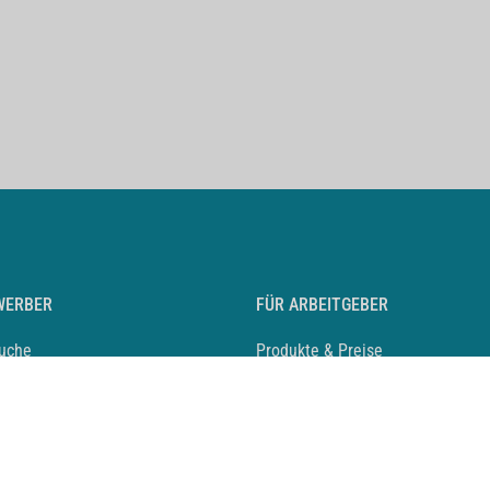
WERBER
FÜR ARBEITGEBER
suche
Produkte & Preise
auf anlegen
Mediadaten & Ansprechpartner
eber entdecken
Arbeitgeberprofil anlegen
 Karriere
Recruiting-Podcast
 Service