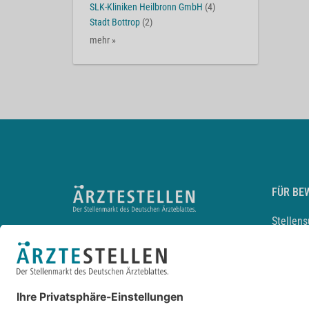
SLK-Kliniken Heilbronn GmbH
(4)
Stadt Bottrop
(2)
mehr »
FÜR BE
Stellen
Lebensl
Arbeitg
Arzt und
JobMail