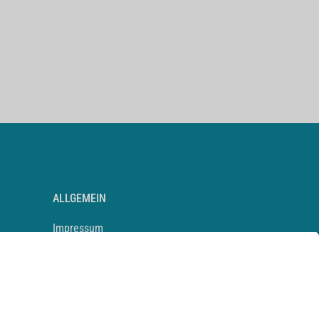
ALLGEMEIN
Impressum
Kontakt
Datenschutz
Newsletter
AGB