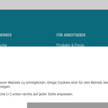
WERBER
FÜR ARBEITGEBER
suche
Produkte & Preise
auf anlegen
Mediadaten & Ansprechpartner
eber entdecken
Arbeitgeberprofil anlegen
 Karriere
Recruiting-Podcast
 Service
chen Sie den Stellenkatalog