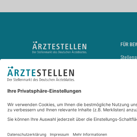
FÜR BE
Stellen
Lebensl
Arbeitg
Arzt und
JobMail
Durchsu