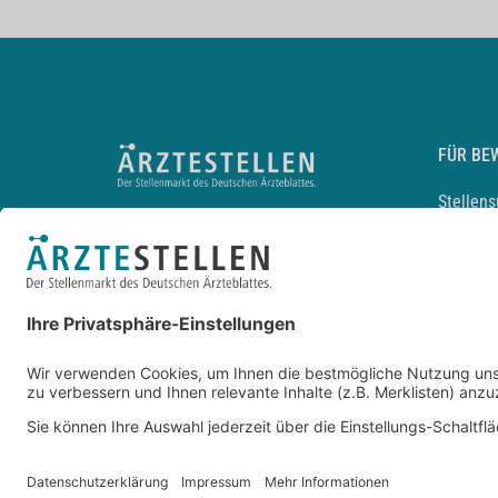
FÜR BE
Stellen
Lebensl
Arbeitg
Arzt und
JobMail
Durchsu