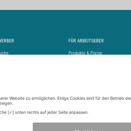
WERBER
FÜR ARBEITGEBER
suche
Produkte & Preise
auf anlegen
Mediadaten & Ansprechpartner
eber entdecken
Arbeitgeberprofil anlegen
 Karriere
Recruiting-Podcast
 Service
chen Sie den Stellenkatalog