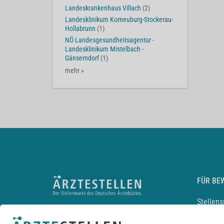
Landeskrankenhaus Villach
(2)
Landesklinikum Korneuburg-Stockerau-
Hollabrunn
(1)
NÖ Landesgesundheitsagentur -
Landesklinikum Mistelbach -
Gänserndorf
(1)
mehr »
FÜR BE
Stellen
Lebensl