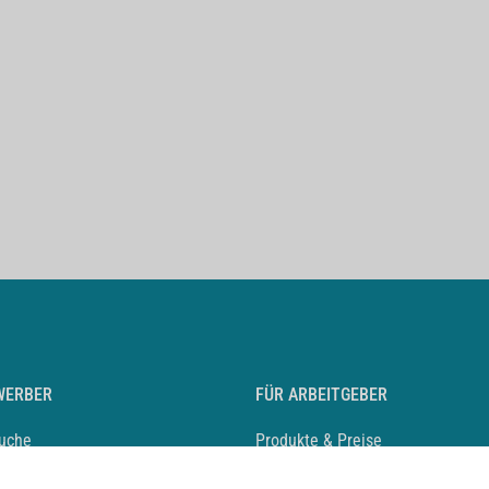
WERBER
FÜR ARBEITGEBER
suche
Produkte & Preise
auf anlegen
Mediadaten & Ansprechpartner