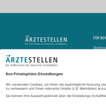
FÜR BE
Stellen
Lebensl
Arbeitg
Arzt und
JobMail
Durchsu