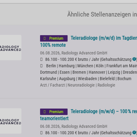
Ähnliche Stellenanzeigen i
Teleradiologe (m/w/d) im Tagdien
Premium
100% remote
06.08.2026,
Radiology Advanced GmbH
86.100 - 100.200 € brutto / Jahr
(
Gehaltsschätzung
ℹ
Berlin | Hamburg | München | Köln | Frankfurt am Main |
Dortmund | Essen | Bremen | Hannover | Leipzig | Dresden
Karlsruhe | Augsburg | Wiesbaden | Bielefeld | Bochum
Arzt / Facharzt | Neuroradiologie | Radiologie
Teleradiologe (m/w/d) – 100 % rem
Premium
teamorientiert
06.08.2026,
Radiology Advanced GmbH
86.100 - 100.200 € brutto / Jahr
(
Gehaltsschätzung
ℹ