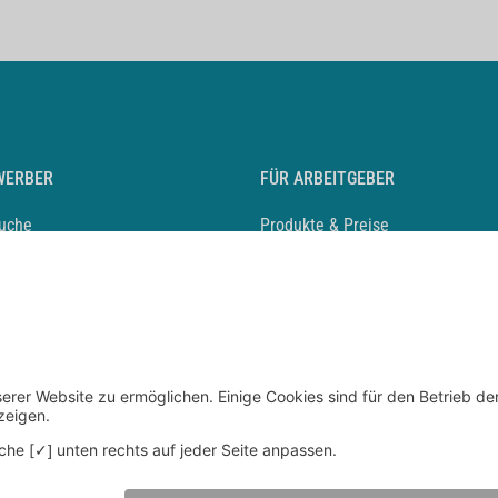
WERBER
FÜR ARBEITGEBER
suche
Produkte & Preise
auf anlegen
Mediadaten & Ansprechpartner
eber entdecken
Arbeitgeberprofil anlegen
 Karriere
Recruiting-Podcast
 Service
chen Sie den Stellenkatalog