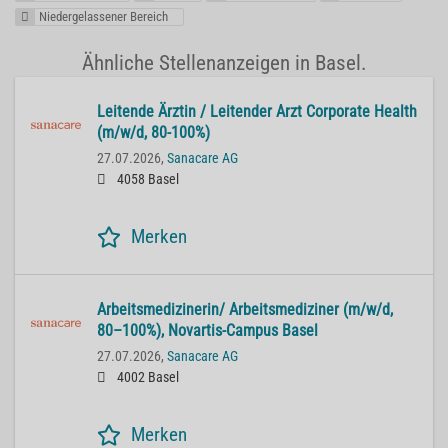
Niedergelassener Bereich
Ähnliche Stellenanzeigen in Basel.
Lei­ten­de Ärz­tin / Lei­ten­der Arzt Cor­po­ra­te He­alth
(m/w/d, 80-100%)
27.07.2026,
Sanacare AG
4058 Basel
Merken
Ar­beits­me­di­zi­ne­rin/ Ar­beits­me­di­zi­ner (m/w/d,
80–100%), No­var­tis-Cam­pus Basel
27.07.2026,
Sanacare AG
4002 Basel
Merken