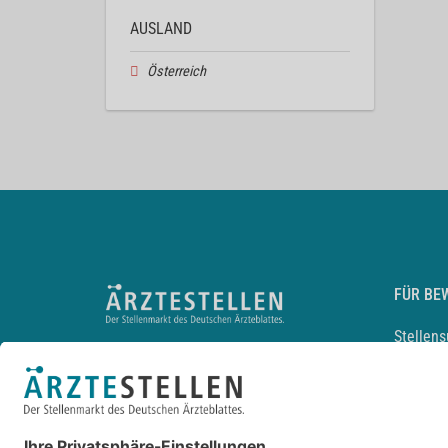
AUSLAND
Österreich
FÜR BE
Stellen
Lebensl
Arbeitg
Arzt und