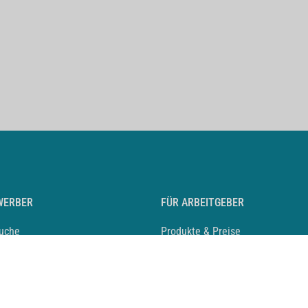
WERBER
FÜR ARBEITGEBER
suche
Produkte & Preise
auf anlegen
Mediadaten & Ansprechpartner
eber entdecken
Arbeitgeberprofil anlegen
 Karriere
Recruiting-Podcast