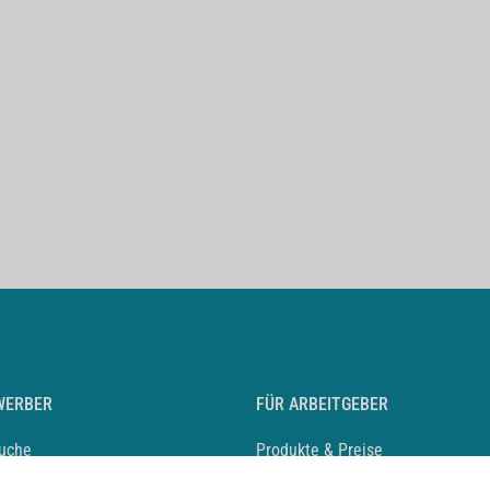
WERBER
FÜR ARBEITGEBER
suche
Produkte & Preise
auf anlegen
Mediadaten & Ansprechpartner