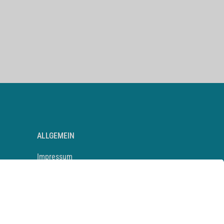
ALLGEMEIN
Impressum
Kontakt
Datenschutz
Newsletter
AGB