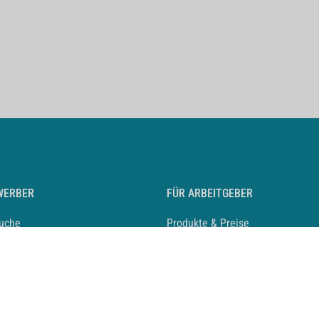
WERBER
FÜR ARBEITGEBER
suche
Produkte & Preise
auf anlegen
Mediadaten & Ansprechpartner
eber entdecken
Arbeitgeberprofil anlegen
 Karriere
Recruiting-Podcast
 Service