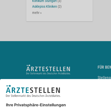
Klinikum Stuttgart
(3)
Asklepios Kliniken
(2)
mehr »
FÜR BE
Stellen
Lebensl
Arbeitg
Arzt und
JobMail