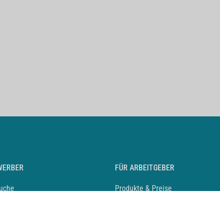
WERBER
FÜR ARBEITGEBER
suche
Produkte & Preise
auf anlegen
Mediadaten & Ansprechpartner
eber entdecken
Arbeitgeberprofil anlegen