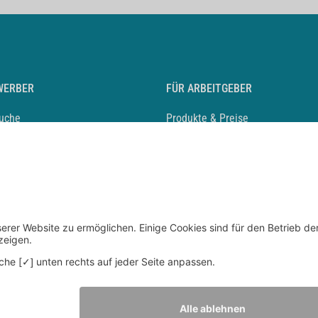
WERBER
FÜR ARBEITGEBER
suche
Produkte & Preise
auf anlegen
Mediadaten & Ansprechpartner
eber entdecken
Arbeitgeberprofil anlegen
 Karriere
Recruiting-Podcast
 Service
chen Sie den Stellenkatalog