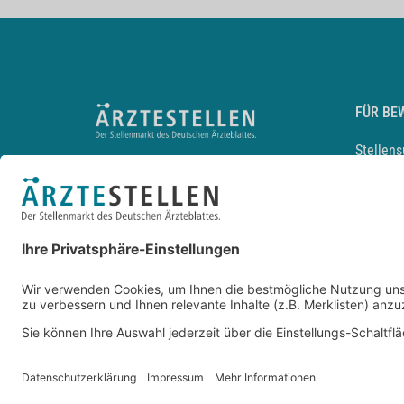
FÜR BE
Stellen
Lebensl
Arbeitg
Arzt und
JobMail
Durchsu