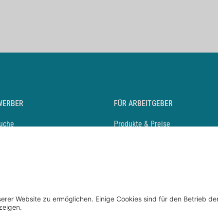
WERBER
FÜR ARBEITGEBER
suche
Produkte & Preise
auf anlegen
Mediadaten & Ansprechpartner
eber entdecken
Arbeitgeberprofil anlegen
 Karriere
Recruiting-Podcast
 Service
chen Sie den Stellenkatalog