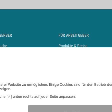
WERBER
FÜR ARBEITGEBER
suche
Produkte & Preise
auf anlegen
Mediadaten & Ansprechpartner
eber entdecken
Arbeitgeberprofil anlegen
 Karriere
Recruiting-Podcast
 Service
chen Sie den Stellenkatalog