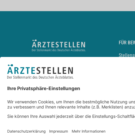
FÜR BE
Stellen
Lebensl
Arbeitg
Arzt und
JobMail
Durchsu