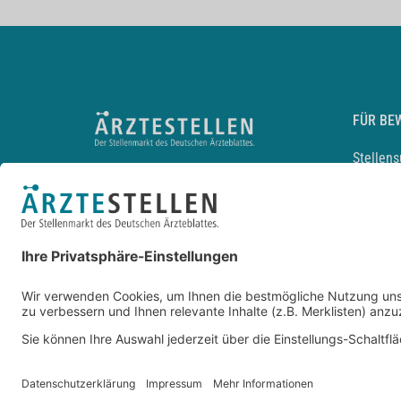
FÜR BE
Stellen
Lebensl
Arbeitg
Arzt und
JobMail
Durchsu