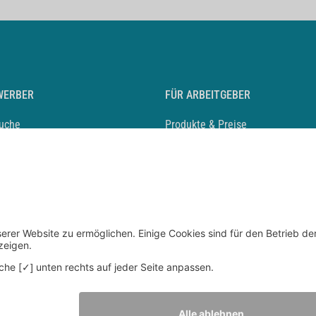
WERBER
FÜR ARBEITGEBER
suche
Produkte & Preise
auf anlegen
Mediadaten & Ansprechpartner
eber entdecken
Arbeitgeberprofil anlegen
 Karriere
Recruiting-Podcast
 Service
chen Sie den Stellenkatalog