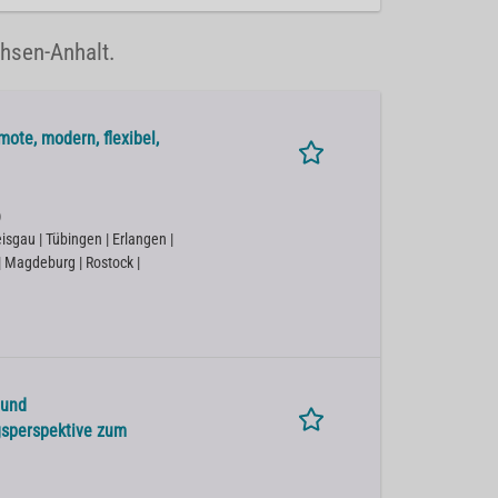
chsen-Anhalt.
ote, modern, flexibel,
)
isgau | Tübingen | Erlangen |
 | Magdeburg | Rostock |
 und
gsperspektive zum