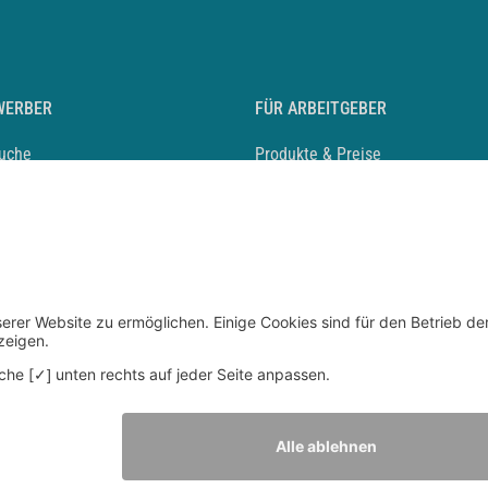
WERBER
FÜR ARBEITGEBER
suche
Produkte & Preise
auf anlegen
Mediadaten & Ansprechpartner
eber entdecken
Arbeitgeberprofil anlegen
 Karriere
Recruiting-Podcast
 Service
chen Sie den Stellenkatalog