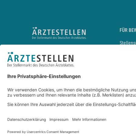
FÜR BE
Stellen
Lebensl
Arbeitg
Arzt und
JobMail
Durchsu
Entwickelt durch
JOBIQO