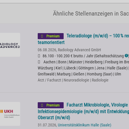
Ähnliche Stellenanzeigen in Sa
Teleradiologe (m/w/d) – 100 % rem
Premium
teamorientiert
06.08.2026,
Radiology Advanced GmbH
86.100 - 100.200 € brutto / Jahr
(
Gehaltsschätzung
ℹ
Aachen | Bonn | Münster | Heidelberg | Freiburg im Bre
Würzburg | Kiel | Lübeck | Göttingen | Jena | Halle (Saale)
Greifswald | Marburg | Gießen | Homburg (Saar) | Ulm
Arzt / Facharzt | Neuroradiologie | Radiologie
Facharzt Mikrobiologie, Virologie
Premium
Infektionsepidemiologie (m/w/d) mit Entwicklun
Oberarzt (m/w/d)
31.07.2026,
Universitätsklinikum Halle (Saale)