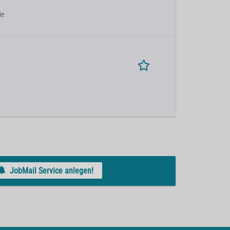
ie
JobMail Service anlegen!